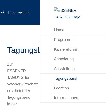
Zum
Inhalt
seite
Tagungsband
springen
Home
Programm
Tagungsband
Karriereforum
Anmeldung
Zur
Ausstellung
ESSENER
TAGUNG für
Tagungsband
Wasserwirtschaft
Location
erscheint der
Tagungsband
Informationen
in der