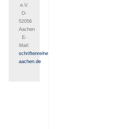
e.V.
D-
52056
Aachen
E-
Mail:
schriftenreihe@isa.rwth-
aachen.de