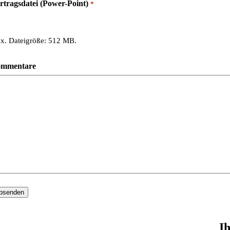
rtragsdatei (Power-Point)
*
x. Dateigröße: 512 MB.
mmentare
I