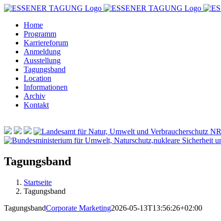
Zum
Inhalt
Home
springen
Programm
Karriereforum
Anmeldung
Ausstellung
Tagungsband
Location
Informationen
Archiv
Kontakt
Tagungsband
Startseite
Tagungsband
Tagungsband
Corporate Marketing
2026-05-13T13:56:26+02:00