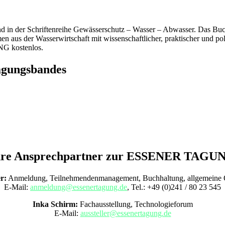
der Schriftenreihe Gewässerschutz – Wasser – Abwasser. Das Buch ent
n aus der Wasserwirtschaft mit wissenschaftlicher, praktischer und po
NG kostenlos.
agungsbandes
hre Ansprechpartner zur ESSENER TAGU
r:
Anmeldung, Teilnehmendenmanagement, Buchhaltung, allgemeine O
E-Mail:
anmeldung@essenertagung.de
, Tel.:
+49 (0)241 / 80 23 545
Inka Schirm:
Fachausstellung, Technologieforum
E-Mail:
aussteller@essenertagung.de